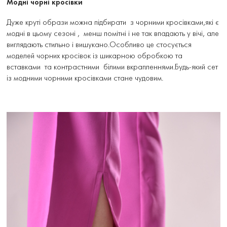
Модні чорні кросівки
Дуже круті образи можна підбирати з чорними кросівками,які є
модні в цьому сезоні , менш помітні і не так впадають у вічі, але
виглядають стильно і вишукано.Особливо це стосується
моделей чорних кросівок із шикарною обробкою та
вставками та контрастними білими вкрапленнями.Будь-який сет
із модними чорними кросівками стане чудовим.