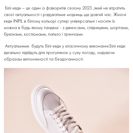
Білі кеди – це один із фаворитів сезону 2023 ,який не втратить
своєї актуальності і радуватиме модниць ще довгий час. Жіночі
кеди INIFIL в білому кольорі супер універсальні і носити їх
можна в будь-якому тандемі - з джинсами, спідницями, шортами,
брюками, костюмами, пальто і тренчами.
Актуальними будуть білі кеди у класичному виконанні.Білі кеди
ідеально підійдуть для прогулянок у суху погоду, надаючи
образам витонченості та бездоганності.