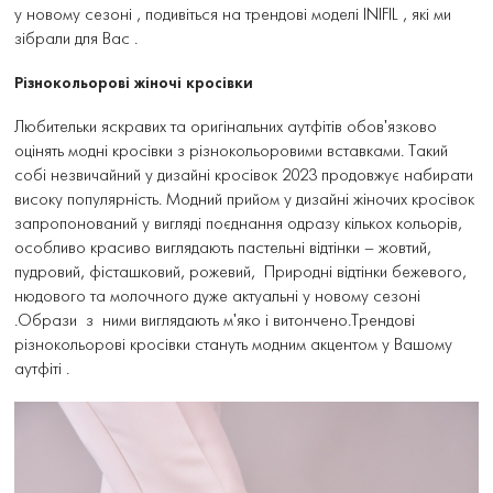
у новому сезоні , подивіться на трендові моделі INIFIL , які ми
зібрали для Вас .
Різнокольорові жіночі кросівки
Любительки яскравих та оригінальних аутфітів обов'язково
оцінять модні кросівки з різнокольоровими вставками. Такий
собі незвичайний у дизайні кросівок 2023 продовжує набирати
високу популярність. Модний прийом у дизайні жіночих кросівок
запропонований у вигляді поєднання одразу кількох кольорів,
особливо красиво виглядають пастельні відтінки – жовтий,
пудровий, фісташковий, рожевий, Природні відтінки бежевого,
нюдового та молочного дуже актуальні у новому сезоні
.Образи з ними виглядають м'яко і витончено.Трендові
різнокольорові кросівки стануть модним акцентом у Вашому
аутфіті .