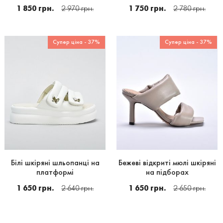
1 850 грн.
2 970 грн.
1 750 грн.
2 780 грн.
Супер ціна - 37%
Супер ціна - 37%
Білі шкіряні шльопанці на
Бежеві відкриті мюлі шкіряні
платформі
на підборах
1 650 грн.
2 640 грн.
1 650 грн.
2 650 грн.