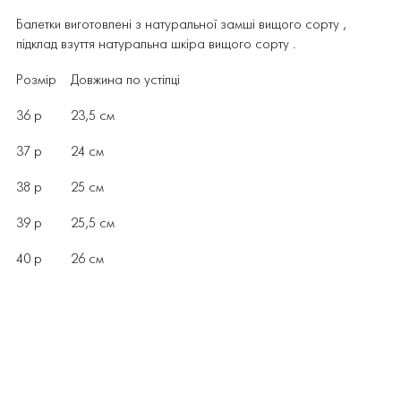
Балетки виготовлені з натуральної замші вищого сорту ,
підклад взуття натуральна шкіра вищого сорту .
Розмір Довжина по устілці
36 р 23,5 см
37 р 24 см
38 р 25 см
39 р 25,5 см
40 р 26 см