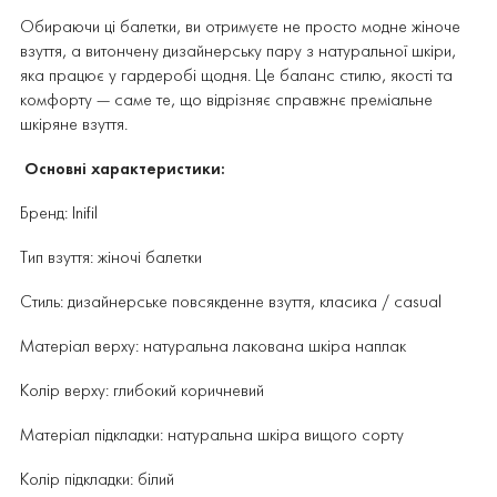
Обираючи ці балетки, ви отримуєте не просто модне жіноче
взуття, а витончену дизайнерську пару з натуральної шкіри,
яка працює у гардеробі щодня. Це баланс стилю, якості та
комфорту — саме те, що відрізняє справжнє преміальне
шкіряне взуття.
Основні характеристики:
Бренд: Inifil
Тип взуття: жіночі балетки
Стиль: дизайнерське повсякденне взуття, класика / casual
Матеріал верху: натуральна лакована шкіра наплак
Колір верху: глибокий коричневий
Матеріал підкладки: натуральна шкіра вищого сорту
Колір підкладки: білий