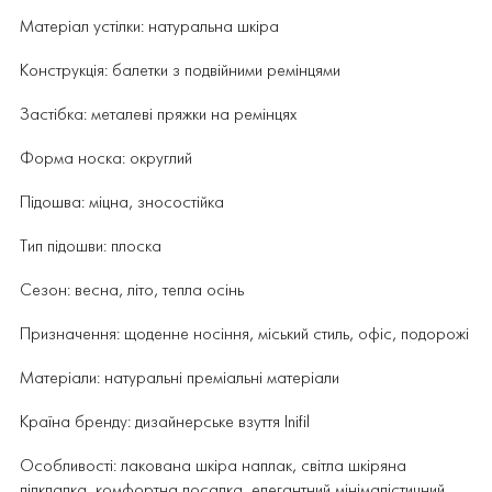
Матеріал устілки: натуральна шкіра
Конструкція: балетки з подвійними ремінцями
Застібка: металеві пряжки на ремінцях
Форма носка: округлий
Підошва: міцна, зносостійка
Тип підошви: плоска
Сезон: весна, літо, тепла осінь
Призначення: щоденне носіння, міський стиль, офіс, подорожі
Матеріали: натуральні преміальні матеріали
Країна бренду: дизайнерське взуття Inifil
Особливості: лакована шкіра наплак, світла шкіряна
підкладка, комфортна посадка, елегантний мінімалістичний