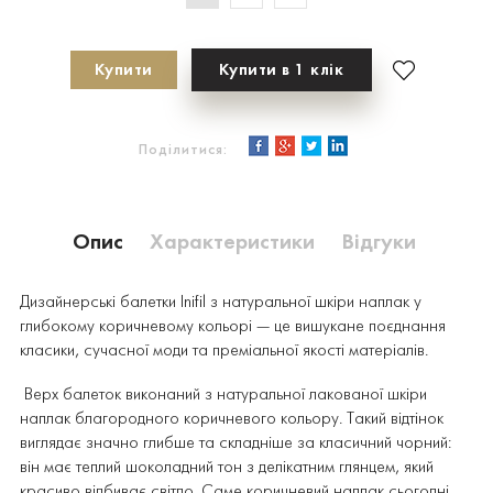
Купити
Купити в 1 клік
Поділитися:
Опис
Характеристики
Відгуки
Дизайнерські балетки Inifil з натуральної шкіри наплак у
глибокому коричневому кольорі — це вишукане поєднання
класики, сучасної моди та преміальної якості матеріалів.
Верх балеток виконаний з натуральної лакованої шкіри
наплак благородного коричневого кольору. Такий відтінок
виглядає значно глибше та складніше за класичний чорний:
він має теплий шоколадний тон з делікатним глянцем, який
красиво відбиває світло. Саме коричневий наплак сьогодні