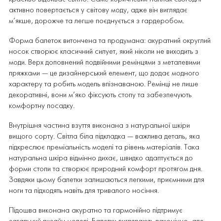
активно повертається у світову моду, адже він виглядає
м’якше, дорожче та легше поєднується з гардеробом.
Форма балеток витончена та продумана: акуратний округлий
носок створює класичний силует, який ніколи не виходить з
моди. Верх доповнений подвійними ремінцями з металевими
пряжками — це дизайнерський елемент, що додає модного
характеру та робить модель впізнаваною. Ремінці не лише
декоративні, вони м’яко фіксують стопу та забезпечують
комфортну посадку.
Внутрішня частина взуття виконана з натуральної шкіри
вищого сорту. Світла біла підкладка — важлива деталь, яка
підкреслює преміальність моделі та рівень матеріалів. Така
натуральна шкіра відмінно дихає, швидко адаптується до
форми стопи та створює природний комфорт протягом дня.
Завдяки цьому балетки залишаються легкими, приємними для
ноги та підходять навіть для тривалого носіння.
Підошва виконана акуратно та гармонійно підтримує