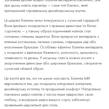
загальний дизайн моделі. Балетки виглядають лаконічно, але
при цьому мають характер — саме той баланс, який
притаманний справжньому дизайнерському взуттю.
Ці шкіряні балетки легко інтегруються у сучасний гардероб.
Вони ідеально поєднуються з прямими джинсами та білою
сорочкою — у такому образі коричневий наплак стає
головним стильним акцентом. Вони прекрасно виглядають з
лляними костюмами, легкими сукнями, спідницями міді або
класичними брюками. Особливо ефектно балетки виглядають
у поєднанні з відтінками бежевого, молочного, кремового,
оливкового та деніму. У міському стилі їх можна носити з
укороченими джинсами або широкими брюками, створюючи
сучасний relaxed образ.
Це взуття для тих, хто не шукає масовість. Балетки Inifil
відрізняються тим, що поєднують натуральні матеріали,
дизайнерську естетику та продуманий комфорт. Натуральна
лакована шкіра наплак з часом лише підкреслює свою
глибину, а внутрішня шкіра вищого сорту забезпечує
правильний мікроклімат для стопи.