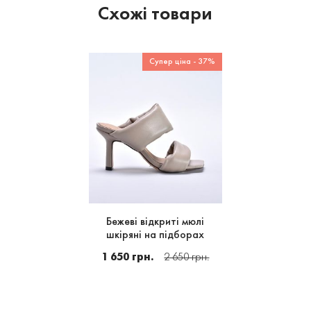
Схожі товари
Супер ціна - 37%
Бежеві відкриті мюлі
шкіряні на підборах
1 650 грн.
2 650 грн.