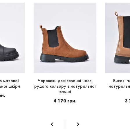
з матової
Черевики демісезонні челсі
Високі ч
ьної шкіри
рудого кольору з натуральної
натуральн
замші
рн.
4 170 грн.
3 