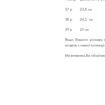
37 р 23,8 см
38 р 24,5 см
39 р 25 см
Якщо Вашого розміру в
модель з нашої колекції
Ми впевнені,Ви обов'язк