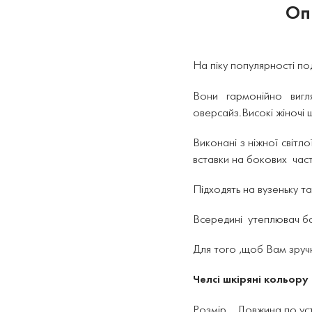
Оп
На піку популярності по
Вони гармонійно виг
оверсайз.
Високі жіночі 
Виконані з ніжної світ
вставки на бокових части
Підходять на вузеньку т
Всередині утеплювач бай
Для того ,щоб Вам зручн
Челсі шкіряні кольору
Розмір Довжина по уст