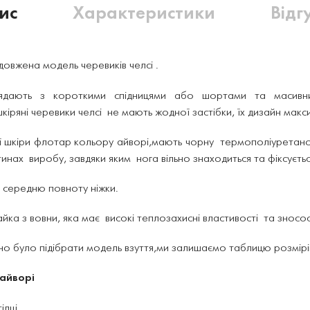
ис
Характеристики
Відг
довжена модель черевиків челсі .
лядають з короткими спідницями або шортами та масивни
шкіряні черевики челсі не мають жодної застібки, їх дизайн макс
лої шкіри флотар кольору айворі,мають чорну термополіуретано
нах виробу, завдяки яким нога вільно знаходиться та фіксується
а середню повноту ніжки.
ка з вовни, яка має високі теплозахисні властивості та зносост
о було підібрати модель взуття,ми залишаємо таблицю розмірів 
 айворі
ілці