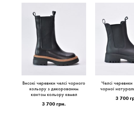
ьної
Високі черевики челсі чорного
Челсі черевики 
кольору з декорованим
чорної натурал
кантом кольору кемел
3 700 г
3 700 грн.