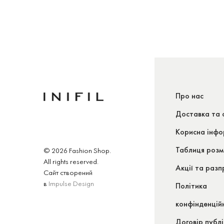
Про нас
Доставка та 
Корисна інфо
Таблиця розм
© 2026 Fashion Shop.
All rights reserved.
Акції та раз
Сайт створений
в
Impulse Design
Політика
конфінденцій
Договір публ