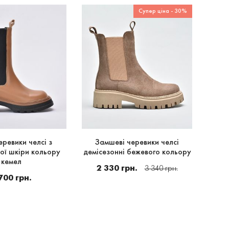
Супер ціна - 30%
еревики челсі з
Замшеві черевики челсі
Демі
ої шкіри кольору
демісезонні бежевого кольору
кемел
2 330 грн.
2
3 340 грн.
700 грн.