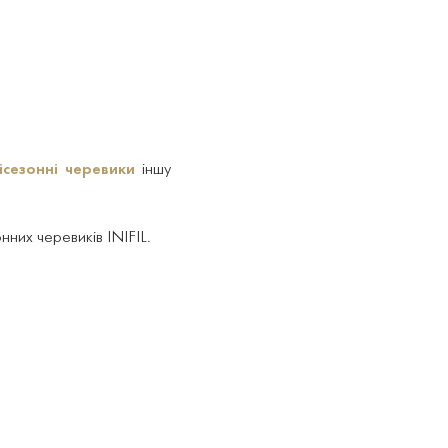
ісезонні черевики
іншу
них черевиків INIFIL.