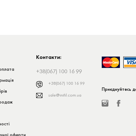
Контакти:
оплата
+38(067) 100 16 99
рмація
+38(067) 100 16 99
Приєднуйтесь до
ірів
sale@inifil.com.ua
продаж
ності
ічної оферти