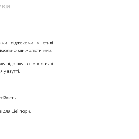
уки
ми піджаками у стилі
имально мінімалістичний.
ву підошву та еластичні
 у взутті.
ійкість.
для цієї пари.