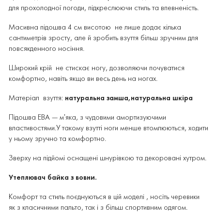
для прохолодної погоди, підкреслюючи стиль та впевненість.
Масивна підошва 4 см висотою не лише додає кілька
сантиметрів зросту, але й зробить взуття більш зручним для
повсякденного носіння.
Широкий крій не стискає ногу, дозволяючи почуватися
комфортно, навіть якщо ви весь день на ногах.
Матеріал взуття:
натуральна замша,натуральна шкіра
Підошва ЕВА — м'яка, з чудовими амортизуючими
властивостями.У такому взутті ноги менше втомлюються, ходити
у ньому зручно та комфортно.
Зверху на підйомі оснащені шнурівкою та декоровані хутром.
Утеплювач байка з вовни.
Комфорт та стиль поєднуються в цій моделі , носіть черевики
як з класичними пальто, так і з більш спортивним одягом.