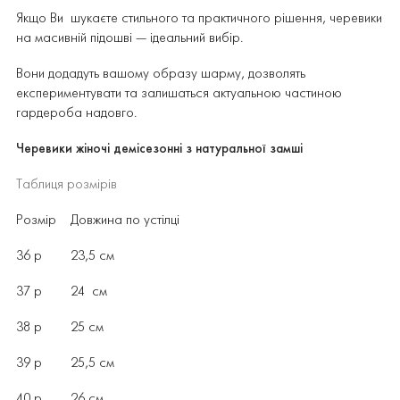
Якщо Ви шукаєте стильного та практичного рішення, черевики
на масивній підошві — ідеальний вибір.
Вони додадуть вашому образу шарму, дозволять
експериментувати та залишаться актуальною частиною
гардероба надовго.
Черевики жіночі демісезонні з натуральної замші
Таблиця розмірів
Розмір Довжина по устілці
36 р 23,5 см
37 р 24 см
38 р 25 см
39 р 25,5 см
40 р 26 см