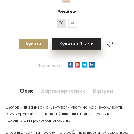
Розміри:
36
40
Купити
Купити в 1 клік
Поділитися:
Опис
Характеристики
Відгуки
Цьогоріч дизайнери акцентували увагу на масивному взутті,
тому черевики inifil на легкій підошві підошві ідеально
підходять для прохолодної осені .
Цікавий дизайн та практичність роблять їх ідеальним варіантом