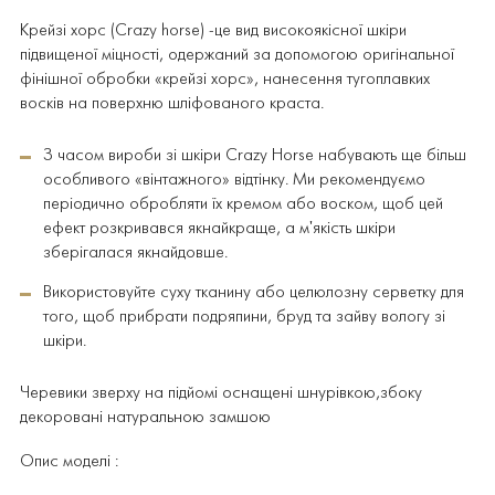
Крейзі хорс (Crazy horse) -це вид високоякісної шкіри
підвищеної міцності, одержаний за допомогою оригінальної
фінішної обробки «крейзі хорс», нанесення тугоплавких
восків на поверхню шліфованого краста.
З часом вироби зі шкіри Crazy Horse набувають ще більш
особливого «вінтажного» відтінку. Ми рекомендуємо
періодично обробляти їх кремом або воском, щоб цей
ефект розкривався якнайкраще, а м'якість шкіри
зберігалася якнайдовше.
Використовуйте суху тканину або целюлозну серветку для
того, щоб прибрати подряпини, бруд та зайву вологу зі
шкіри.
Черевики зверху на підйомі оснащені шнурівкою,збоку
декоровані натуральною замшою
Опис моделі :