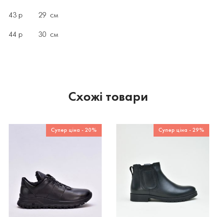
43 р 29 см
44 р 30 см
Схожі товари
Супер ціна - 20%
Супер ціна - 29%
Рекомендований