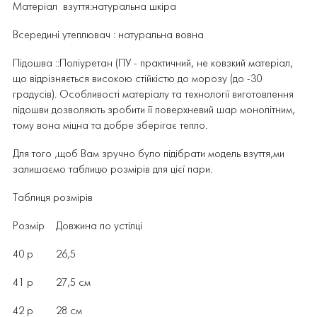
Матеріал взуття:
натуральна шкіра
Всередині утеплювач : натуральна вовна
Підошва
:
:
Поліуретан
(ПУ
-
практичний, не ковзкий матеріал,
що відрізняється високою стійкістю до морозу (до -30
градусів)
. Особливості матеріалу та технології виготовлення
підошви дозволяють зробити її поверхневий шар монолітним,
тому вона міцна та добре зберігає тепло.
Для того ,щоб Вам зручно було підібрати модель взуття,ми
залишаємо таблицю розмірів для цієї пари.
Таблиця розмірів
Розмір Довжина по устілці
40 р 26,5
41 р 27,5 см
42 р 28 см