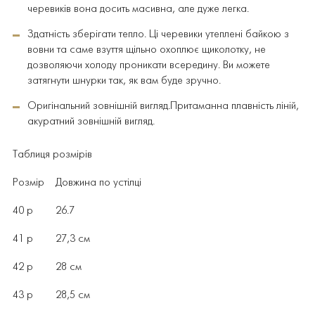
черевиків вона досить масивна, але дуже легка.
Здатність зберігати тепло. Ці черевики утеплені байкою з
вовни та саме взуття щільно охоплює щиколотку, не
дозволяючи холоду проникати всередину. Ви можете
затягнути шнурки так, як вам буде зручно.
Оригінальний зовнішній вигляд.Притаманна плавність ліній,
акуратний зовнішній вигляд.
Таблиця розмірів
Розмір Довжина по устілці
40 р 26.7
41 р 27,3 см
42 р 28 см
43 р 28,5 см