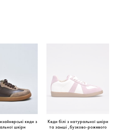
изайнерські кеди з
Кеди білі з натуральної шкіри
Кеди
альної шкіри
та замші ,бузково-рожевого
ф