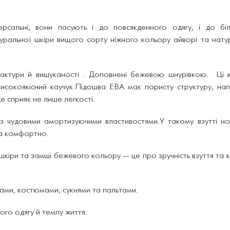
іверсальні, вони пасують і до повсякденного одягу, і до бі
туральної шкіри вищого сорту ніжного кольору айворі та нат
актури й вишуканості . Доповнені бежевою шнурівкою.
Ці к
исокоякісний каучук.Підошва ЕВА має пористу структуру, на
е сприяє не лише легкості.
з чудовими амортизуючими властивостями.У такому взутті н
та комфортно.
ї шкіри та замші бежевого кольору — це про зручність взуття та 
сами, костюмами, сукнями та пальтами.
ого одягу й темпу життя.