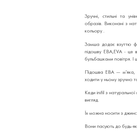
Зручні, стильні та ун
образів.
Виконані з на
кольору .
Замша додає взуттю ф
підошву ЕВА,EVA - це в
бульбашками повітря. І ц
Підошва ЕВА — м'яка, 
ходити у ньому зручно 
Кеди inifil з натурально
вигляд.
Їх можна носити з джин
Вони пасують до будь-як