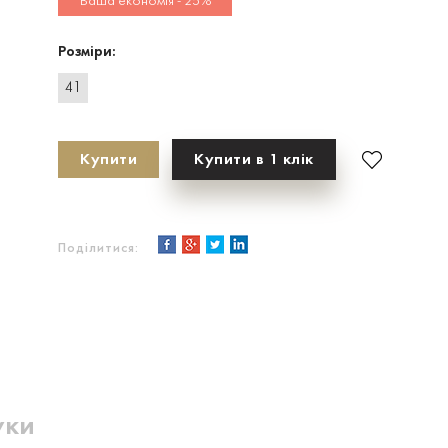
Ваша економія - 25%
Розміри:
41
Купити
Купити в 1 клік
Поділитися:
уки