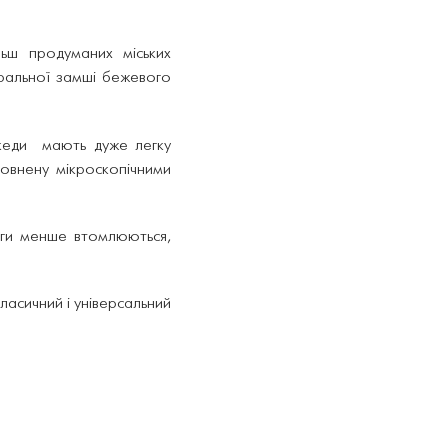
льш продуманих міських
уральної замші бежевого
еди мають дуже легку
повнену мікроскопічними
оги менше втомлюються,
класичний і універсальний