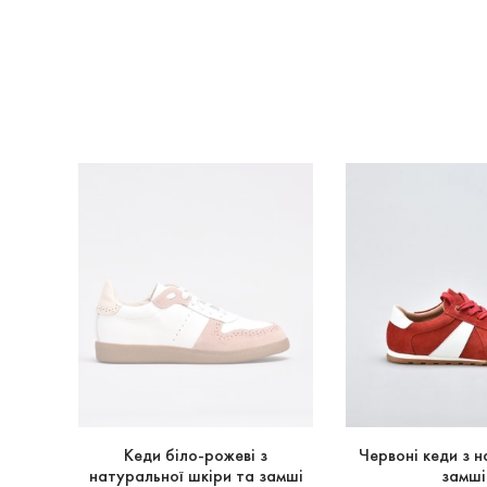
 - 25%
амші
Кеди біло-рожеві з
Червоні кеди з 
ру
натуральної шкіри та замші
замші