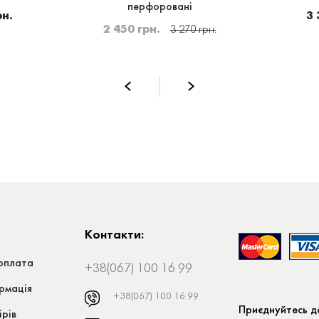
перфоровані
рн.
3 
2 450 грн.
3 270 грн.
Контакти:
оплата
+38(067) 100 16 99
рмація
+38(067) 100 16 99
Приєднуйтесь до
ірів