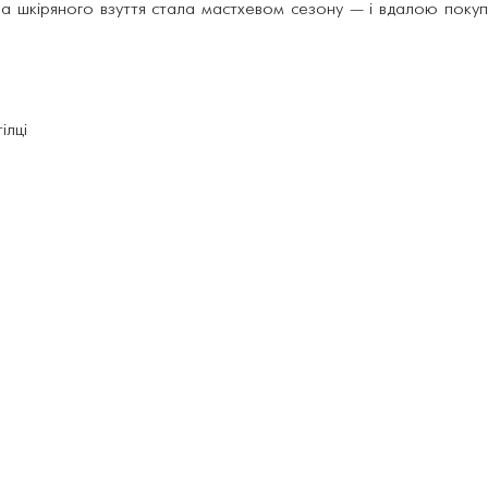
а шкіряного взуття стала мастхевом сезону — і вдалою покуп
ілці