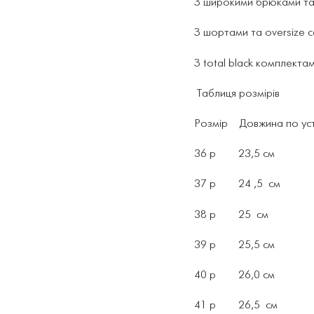
З широкими брюками та 
З шортами та oversize 
З total black комплекта
Таблиця розмірів
Розмір Довжина по уст
36 р 23,5 см
37 р 24 ,5 см
38 р 25 см
39 р 25,5 см
40 р 26,0 см
41 р 26,5 см