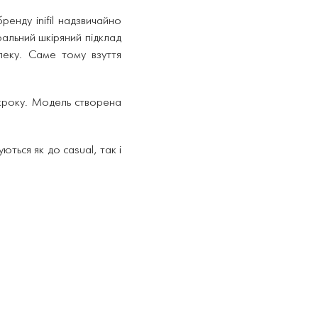
енду inifil надзвичайно
ральний шкіряний підклад
спеку. Саме тому взуття
 кроку. Модель створена
ться як до casual, так і