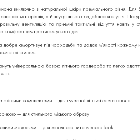
нана виключно з натуральної шкіри преміального рівня. Для бр
зовнішніх матеріалів, а й внутрішнього оздоблення взуття. Нату
авильну вентиляцію та приємні тактильні відчуття навіть у 
о комфортним протягом усього дня.
а добре амортизує під час ходьби та додає м’якості кожному
місів зі стилем.
ануть універсальною базою літнього гардероба та легко адаптую
азів.
 світлими комплектами — для сучасної літньої елегантності
рочкою — для стильного міського образу
иновими моделями — для жіночного витонченого look