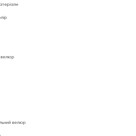
матеріали
олір
й велюр
альний велюр
я