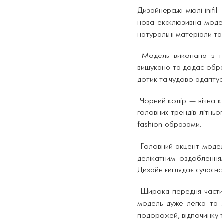
Дизайнерські мюлі inifi
нова ексклюзивна модель
натуральні матеріали та
Модель виконана з на
вишукано та додає обра
дотик та чудово адаптує
Чорний колір — вічна к
головних трендів літньо
fashion-образами.
Головний акцент модел
делікатним оздоблення
Дизайн виглядає сучасн
Широка передня частин
модель дуже легка та з
подорожей, відпочинку т