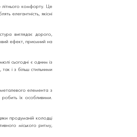
го літнього комфорту. Це
ять елегантність, якісні
тура виглядає дорого,
овий ефект, приємний на
юлі сьогодні є одним із
 так і з більш стильними
 металевого елемента з
 робить їх особливими.
яки продуманій колодці
тивного міського ритму,