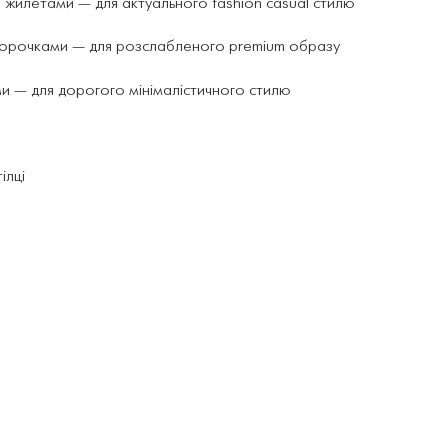
жилетами — для актуального fashion casual стилю
сорочками — для розслабленого premium образу
ми — для дорогого мінімалістичного стилю
ілці