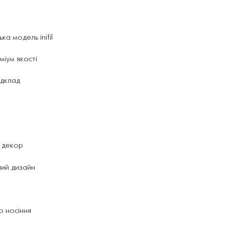
а модель inifil
іум якості
ідклад
 декор
ний дизайн
 носіння