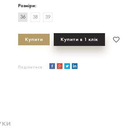
Розміри:
36
38
39
Купити
Купити в 1 клік
Поділитися:
уки