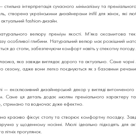
l — стильна інтерпретація сучасного мінімалізму та преміально
, створена українськими дизайнерами inifil для жінок, які любл
 актуальний fashion-дизайн.
турального велюру преміум якості. М’яка оксамитова текс
зу особливої глибини. Натуральний велюр має розкішний мат
ться до стопи, забезпечуючи комфорт навіть у спекотну погоду.
ласика, яка завжди виглядає дорого та актуально. Саме чорні м
го сезону, адже вони легко поєднуються як з базовими речами,
і — ексклюзивний дизайнерський декор у вигляді витонченого
м. Саме ця деталь додає мюлям преміального характеру та
о, стримано та водночас дуже ефектно.
а красиво фіксує стопу та створює комфортну посадку. Завд
ручна у щоденному носінні. Мюлі ідеально підходять для ак
а літніх прогулянок.