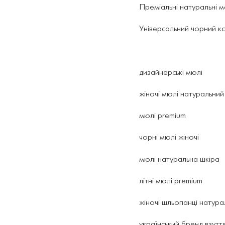
Преміальні натуральні 
Універсальний чорний к
дизайнерські мюлі
жіночі мюлі натуральни
мюлі premium
чорні мюлі жіночі
мюлі натуральна шкіра
літні мюлі premium
жіночі шльопанці натур
український бренд взутт