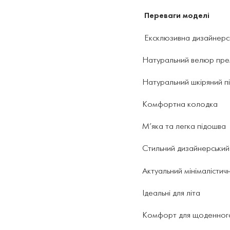
Переваги моделі
Ексклюзивна дизайнерськ
Натуральний велюр прем
Натуральний шкіряний п
Комфортна колодка
М’яка та легка підошва
Стильний дизайнерський
Актуальний мінімалістич
Ідеальні для літа
Комфорт для щоденного