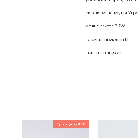
ексклюзивне взуття Укр
модне взуття 2026
преміальні мюлі inifil
стильні літні мюлі
Супер ціна - 37%