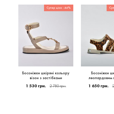
Супер ціна - 44%
Суп
Босоніжки шкіряні кольору
Босоніжки шк
візон з застібками
леопардовим 
1 530 грн.
1 650 грн.
2 780 грн.
2