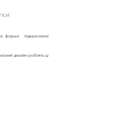
уки
чена форма підкреслена
часний дизайн роблять ці