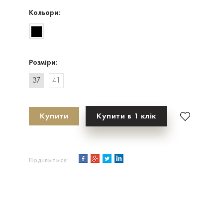
Кольори:
Розміри:
37
41
Купити
Купити в 1 клік
Поділитися: