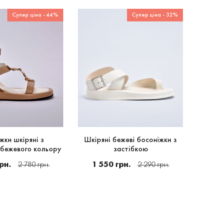
Супер ціна - 44%
Супер ціна - 32%
жки шкіряні з
Шкіряні бежеві босоніжки з
 бежевого кольору
застібкою
рн.
1 550 грн.
2 780 грн.
2 290 грн.