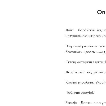
Оп
Легкі босоніжки від i
натуральною шкірою чорн
Широкий ремінець м'яко 
босоніжки ідеальними дл
Склад матеріал взуття:
Додатково: внутрішнє о
Країна виробник: Украї
Таблиця розмірів
Розмір Довжина по уст