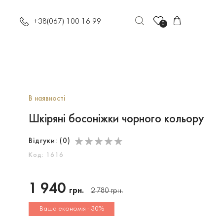
+38(067) 100 16 99
0
В наявності
Шкіряні босоніжки чорного кольору
Відгуки: (
0
)
Код: 1616
1 940
грн.
2 780
грн.
Ваша економія - 30%