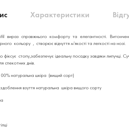
ис
Характеристики
Відг
nifil вираз справжнього комфорту та елегантності. Витон
ого кольору , створює відчуття м'якості та легкості на нозі.
фіксує стопу,забезпечує ідеальну посадку завдяки липучці. Су
я спекотних днів.
 100% натуральна шкіра (вищий сорт)
здоблення взуття натуральна шкіра вищого сорту
на
ілці