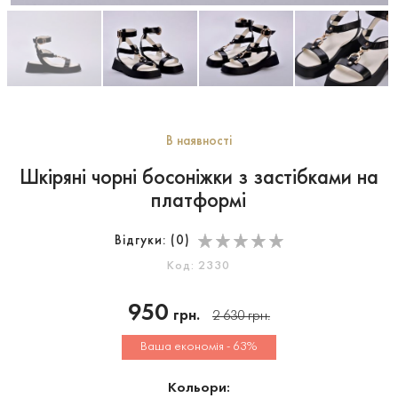
В наявності
Шкіряні чорні босоніжки з застібками на
платформі
Відгуки: (
0
)
Код: 2330
950
грн.
2 630
грн.
Ваша економія - 63%
Кольори: