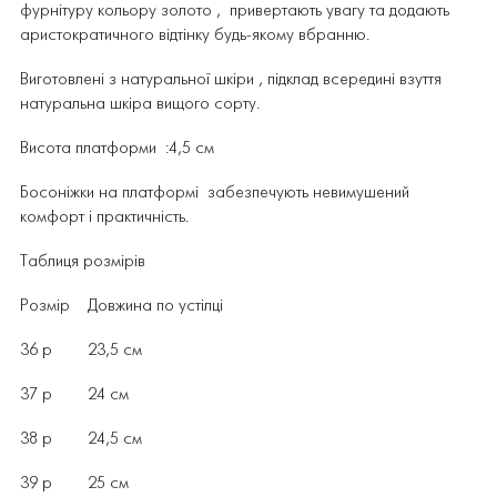
фурнітуру кольору золото , привертають увагу та додають
аристократичного відтінку будь-якому вбранню.
Виготовлені з натуральної шкіри , підклад всередині взуття
натуральна шкіра вищого сорту.
Висота платформи
:4,5 см
Босоніжки на платформі забезпечують невимушений
комфорт і практичність.
Таблиця розмірів
Розмір Довжина по устілці
36 р 23,5 см
37 р 24 см
38 р 24,5 см
39 р 25 см