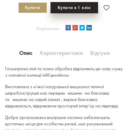
Купити
Купити в 1 клік
Поділитися:
Опис
Характеристики
Відгуки
Геометричні лінії та тонка обробка відрізняють цю нову сумку
з чоловічої колекції inifil дизайном .
Виготовлена з м’якої натуральної вишуканої телячої
шкіри.Конструкція має передню
кишеню
на блискавці
та
кишеню на задній панелі , верхня блискавка
відкривається, відкриваючи просторий інтер’єр на підкладці.
Добре організована внутрішня частина забезпечують
достатньо місця для особистих речей, має регульований