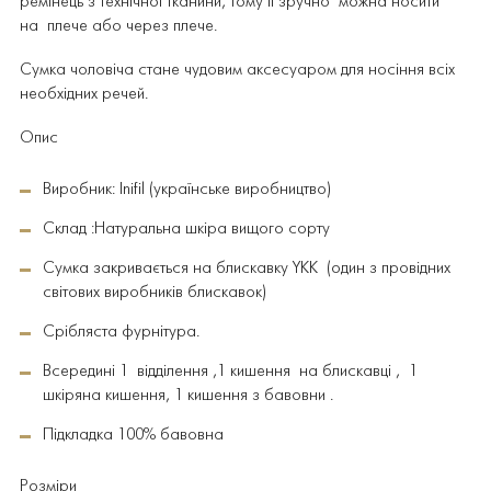
ремінець з технічної тканини, тому її зручно
можна носити
на
плече або через плече.
Сумка чоловіча стане чудовим аксесуаром для носіння всіх
необхідних речей.
Опис
Виробник: Inifil (українське виробництво)
Склад :Натуральна шкіра вищого сорту
Сумка закривається на блискавку YKK (один з провідних
світових виробників блискавок)
Срібляста фурнітура.
Всередині 1 відділення ,1 кишення
на блискавці ,
1
шкіряна кишення, 1 кишення з бавовни .
Підкладка 100% бавовна
Розміри