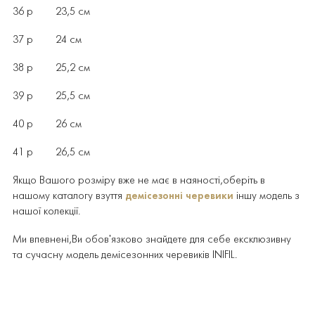
36 р 23,5 см
37 р 24 см
38 р 25,2 см
39 р 25,5 см
40 р 26 см
41 р 26,5 см
Якщо Вашого розміру вже не має в наяності,оберіть в
нашому каталогу взуття
демісезонні черевики
іншу модель з
нашої колекції.
Ми впевнені,Ви обов'язково знайдете для себе ексклюзивну
та сучасну модель демісезонних черевиків INIFIL.