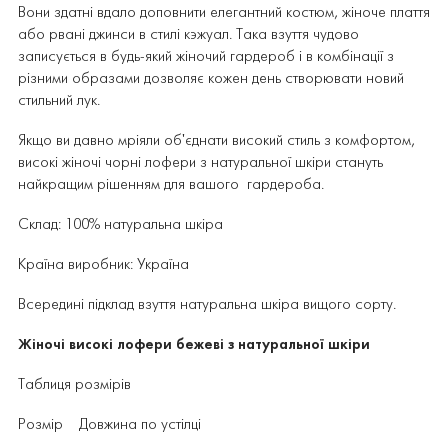
Вони здатні вдало доповнити елегантний костюм, жіноче плаття
або рвані джинси в стилі кэжуал. Така взуття чудово
записується в будь-який жіночий гардероб і в комбінації з
різними образами дозволяє кожен день створювати новий
стильний лук.
Якщо ви давно мріяли об'єднати високий стиль з комфортом,
високі жіночі чорні лофери з натуральної шкіри стануть
найкращим рішенням для вашого гардероба.
Склад: 100% натуральна шкіра
Країна виробник: Україна
Всередині підклад взуття натуральна шкіра вищого сорту.
Жіночі високі лофери бежеві з натуральної шкіри
Таблиця розмірів
Розмір Довжина по устілці