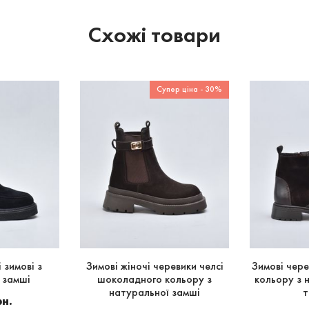
Схожі товари
Супер ціна - 30%
 зимові з
Зимові жіночі черевики челсі
Зимові чер
 замші
шоколадного кольору з
кольору з 
натуральної замші
т
рн.