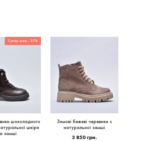
Супер ціна - 35%
евики шоколадного
Зимові бежеві черевики з
Зимов
натуральної шкіри
натуральної замші
з на
а замші
3 850 грн.