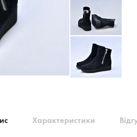
ис
Характеристики
Відг