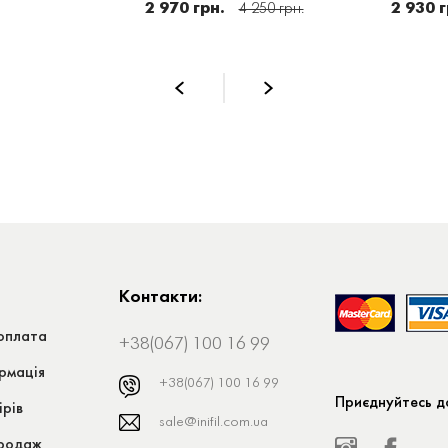
2 970 грн.
2 930 г
4 250 грн.
Контакти:
оплата
+38(067) 100 16 99
рмація
+38(067) 100 16 99
Приєднуйтесь до
ірів
sale@inifil.com.ua
продаж