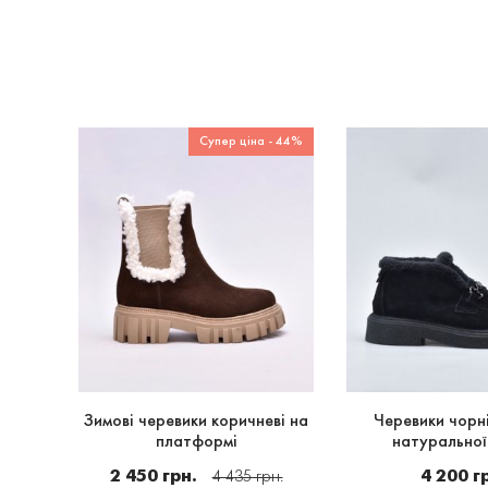
Супер ціна - 44%
і з
Зимові черевики коричневі на
Черевики чорні
платформі
натуральної
2 450 грн.
4 200 г
4 435 грн.