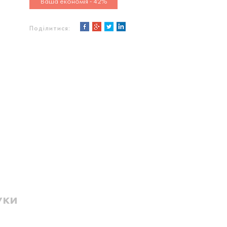
Ваша економія - 42%
Поділитися:
уки