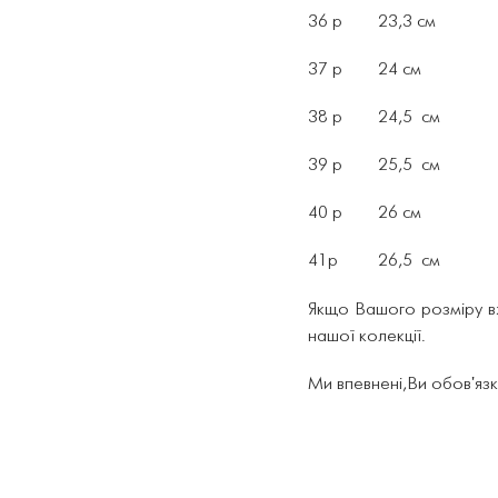
36 р 23,3 см
37 р 24 см
38 р 24,5 см
39 р 25,5 см
40 р 26 см
41р 26,5 см
Якщо Вашого розміру вж
нашої колекції.
Ми впевнені,Ви обов'язк