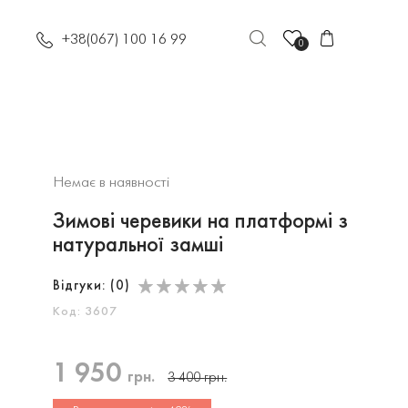
+38(067) 100 16 99
0
Немає в наявності
Зимові черевики на платформі з
натуральної замші
Відгуки: (
0
)
Код: 3607
1 950
грн.
3 400
грн.