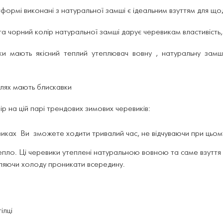
формі виконані з натуральної замші є ідеальним взуттям для що
а чорний колір натуральної замші дарує черевикам властивість, 
ки мають якісний теплий утеплювач вовну , натуральну зам
елях мають блискавки
р на цій парі трендових зимових черевиків:
виках Ви зможете ходити тривалий час, не відчуваючи при цьом
тепло. Ці черевики утеплені натуральною вовною та саме взутт
ляючи холоду проникати всередину.
ілці