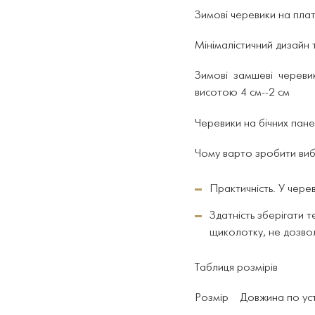
Зимові черевики на плат
Мінімалістичний дизайн т
Зимові замшеві череви
висотою 4 см--2 см
Черевики на бічних пан
Чому варто зробити вибі
Практичність. У чере
Здатність зберігати 
щиколотку, не дозво
Т
аблиця розмірів
Розмір Довжина по уст