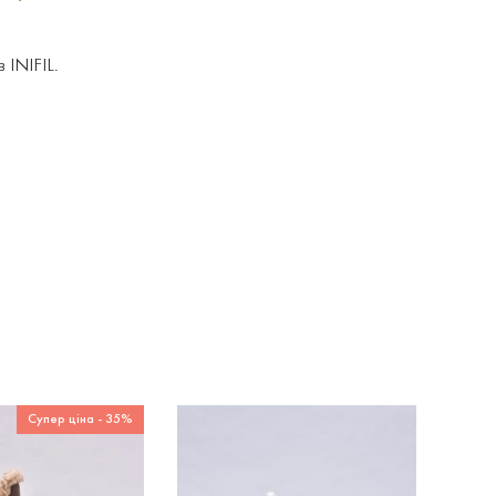
 INIFIL.
Супер ціна - 35%