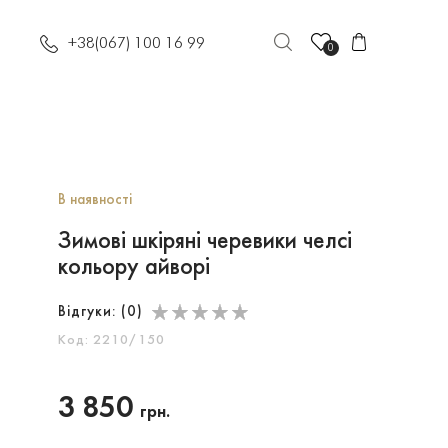
+38(067) 100 16 99
0
В наявності
Зимові шкіряні черевики челсі
кольору айворі
Відгуки: (
0
)
Код: 2210/150
3 850
грн.