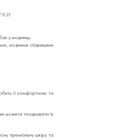
уки
бах у модниць.
ами, модними спідницями
робить її комфортною та
у ви можете поєднувати їх
існу преміальну шкіру та