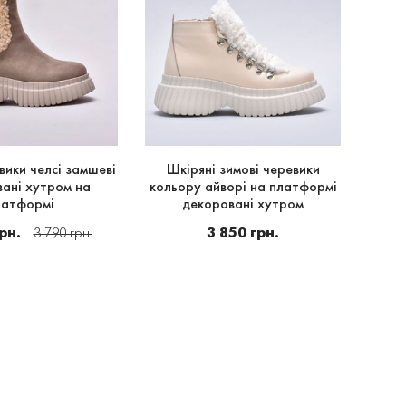
вики челсі замшеві
Шкіряні зимові черевики
Зимов
ані хутром на
кольору айворі на платформі
к
латформі
декоровані хутром
2
рн.
3 850 грн.
3 790 грн.