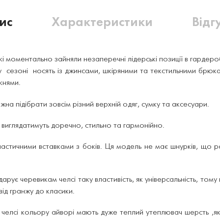
ис
Характеристики
Відг
які моментально зайняли незаперечні лідерські позиції в гардеро
у сезоні носять із джинсами, шкіряними та текстильними брюк
княми.
на підібрати зовсім різний верхній одяг, сумку та аксесуари.
і виглядатимуть доречно, стильно та гармонійно.
еластичними вставками з боків. Ця модель не має шнурків, що 
арує черевикам челсі таку властивість, як універсальність, том
 від гранжу до класики.
 челсі кольору айворі мають дуже теплий утеплювач шерсть ,як