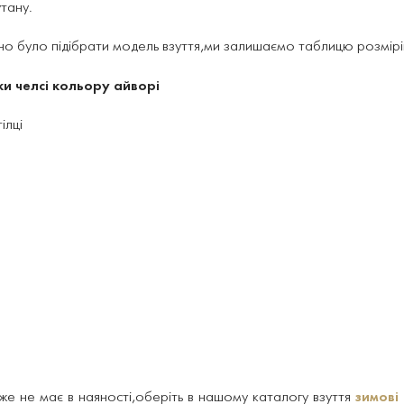
утану.
о було підібрати модель взуття,ми залишаємо таблицю розмірів 
ки челсі кольору айворі
ілці
е не має в наяності,оберіть в нашому каталогу взуття
зимові