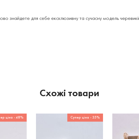
ово знайдете для себе ексклюзивну та сучасну модель черевиків
Схожі товари
ер ціна - 48%
Супер ціна - 35%