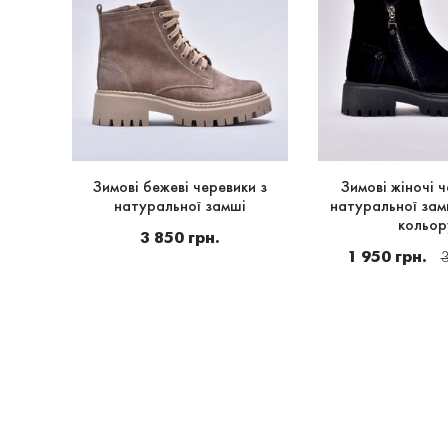
і з
Зимові бежеві черевики з
Зимові жіночі ч
натуральної замші
натуральної зам
кольор
3 850 грн.
1 950 грн.
3