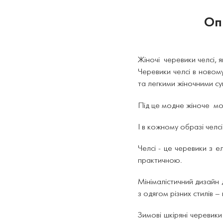
Оп
Жіночі черевики челсі, 
Черевики челсі в новом
та легкими жіночними су
Під це модне жіноче мож
І в кожному образі челс
Челсі - це черевики з 
практичною.
Мінімалістичний дизайн д
з одягом різних стилів –
Зимові шкіряні черевики