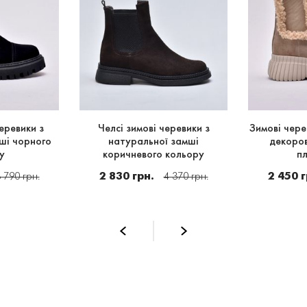
еревики з
Челсі зимові черевики з
Зимові чере
ші чорного
натуральної замші
декоров
у
коричневого кольору
п
2 830 грн.
2 450 г
 790 грн.
4 370 грн.