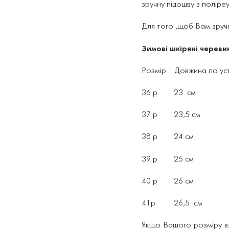
зручну підошву з поліре
Для того ,щоб Вам зручн
Зимові шкіряні череви
Розмір Довжина по уст
36 р 23 см
37 р 23,5 см
38 р 24 см
39 р 25 см
40 р 26 см
41р 26,5 см
Якщо Вашого розміру вж