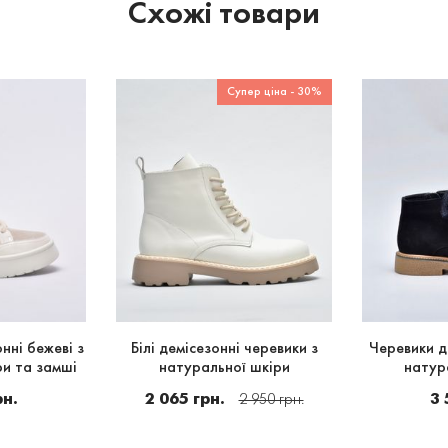
Схожі товари
Супер ціна - 30%
нні бежеві з
Білі демісезонні черевики з
Черевики д
ри та замші
натуральної шкіри
натур
рн.
2 065 грн.
3 
2 950 грн.