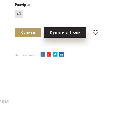
Розміри:
40
Купити
Купити в 1 клік
Поділитися:
уки