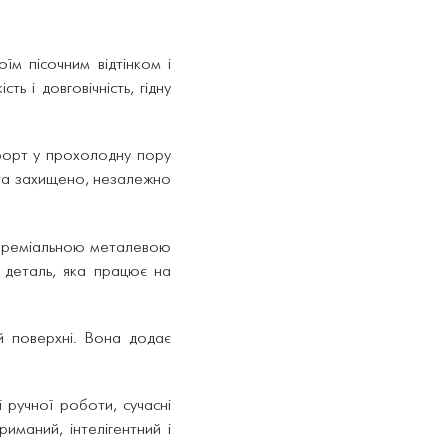
їм пісочним відтінком і
ь і довговічність, гідну
форт у прохолодну пору
 та захищено, незалежно
 преміальною металевою
деталь, яка працює на
й поверхні. Вона додає
 ручної роботи, сучасні
риманий, інтелігентний і