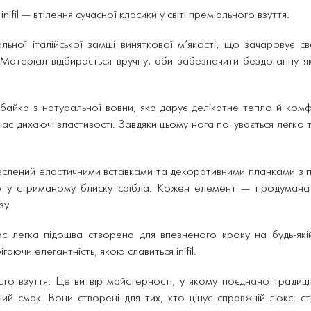
и
inifil
— втілення сучасної класики у світі преміального взуття.
льної італійської замші виняткової м’якості, що зачаровує сво
теріал відбирається вручну, аби забезпечити бездоганну якіст
байка з натуральної вовни, яка дарує делікатне тепло й ком
час дихаючі властивості. Завдяки цьому нога почувається легко
реслений еластичними вставками та декоративними планками з
ю у стриманому блиску срібла. Кожен елемент — продумана 
зу.
с легка підошва створена для впевненого кроку на будь-які
рігаючи елегантність, якою славиться
inifil
.
о взуття. Це витвір майстерності, у якому поєднано традиції
ий смак. Вони створені для тих, хто цінує справжній люкс: ст