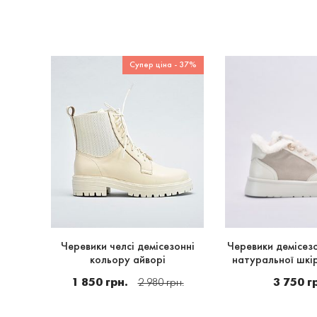
Супер ціна - 37%
онні
Черевики челсі демісезонні
Черевики демісезо
ах
кольору айворі
натуральної шкі
1 850 грн.
3 750 г
2 980 грн.