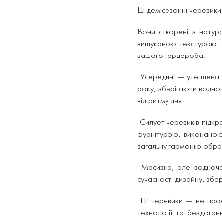
Ці демісезонні черевик
Вони створені з натура
вишуканою текстурою. Ма
вашого гардероба.
Усередині — утеплена 
року, зберігаючи водно
від ритму дня.
Силует черевиків підк
фурнітурою, виконано
загальну гармонію обра
Масивна, але водноча
сучасності дизайну, збе
Ці черевики — не прост
технології та бездоганн