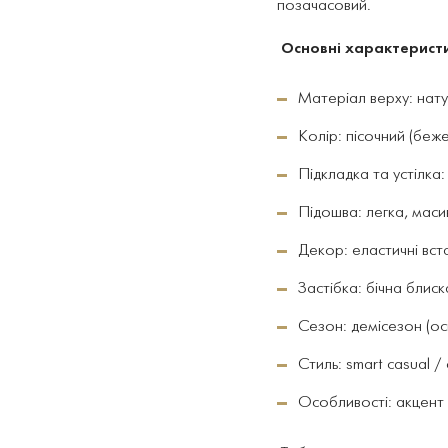
позачасовий.
Основні характерист
Матеріал верху: нат
Колір: пісочний (беже
Підкладка та устілка
Підошва: легка, маси
Декор: еластичні вс
Застібка: бічна блиск
Сезон: демісезон (ос
Стиль: smart casual /
Особливості: акцент 