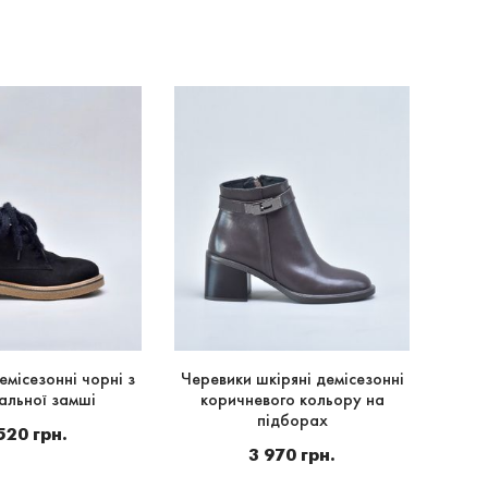
емісезонні чорні з
Черевики шкіряні демісезонні
Черев
альної замші
коричневого кольору на
в
підборах
520 грн.
2
3 970 грн.