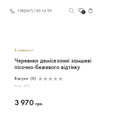
+38(067) 100 16 99
0
В наявності
Черевики демісезонні замшеві
пісочно-бежевого відтінку
Відгуки: (
0
)
Код: 409
3 970
грн.