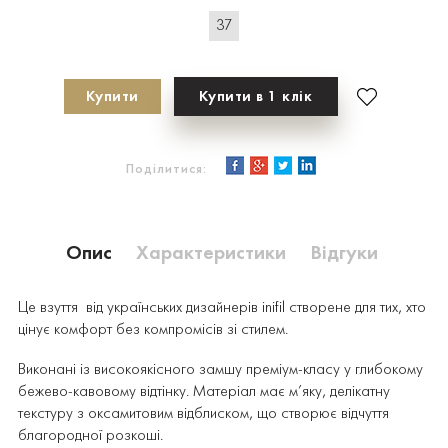
37
Купити
Купити в 1 клік
Поділитися:
Опис
Характеристики
Відгуки
Це взуття
від українських дизайнерів inifil створене для тих, хто
цінує комфорт без компромісів зі стилем.
Виконані із високоякісного замшу преміум-класу у глибокому
бежево-кавовому відтінку. Матеріал має м’яку, делікатну
текстуру з оксамитовим відблиском, що створює відчуття
благородної розкоші.