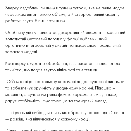
Зверху оздоблені пишним штучним хутром, яке не лише надає
черевикам витонченого об’єму, а й створює теплий акцент,
роблячи взуття більш затишним.
Особливу увагу привертає декоративний елемент — масивний
золотистий металевий логотип у формі емблеми, який
органічно інтегрований у дизайн та підкреслює преміальний
характер моделі.
Краї верху акуратно оброблені, шви виконані з ювелірною
точністю, що додає взуттю цілісності та естетики.
Об’ємна підошва кольору карамелі додає сучасної динаміки
та забезпечує зручність у щоденному носінні. Підошва –
масивна, з сучасним рельєфом та карамельним відтінком,
дарує стабільність, амортизацію та трендовий вигляд.
Це ідеальний вибір для стильних образів у прохолодний сезон
— розкіш, яка відчувається у кожному кроці.