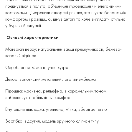
Стиль – smart-casual з елементами street-luxury: легко
поєднується з пальто, об’ємними пуховиками чи елегантними
костюмами.Ці черевики створені для тих, хто шукає баланс між
комфортом і розкішшю, цінує деталі та хоче виглядати стильно
у будь-якій ситуації.
Основні характеристики
Матеріал верху: натуральний замш преміум-якості, бежево-
кавовий відтінок
Оздоблення: м’яке штучне хутро
Декор: золотистий металевий логотип-емблема
Підошва: масивна, рельєфна, з карамельним тоном;
забезпечує стабільність і комфорт
Внутрішня підкладка: утеплена, м’яка, зберігає тепло
Застібка: відсутня, модель зручного сліп-он типу