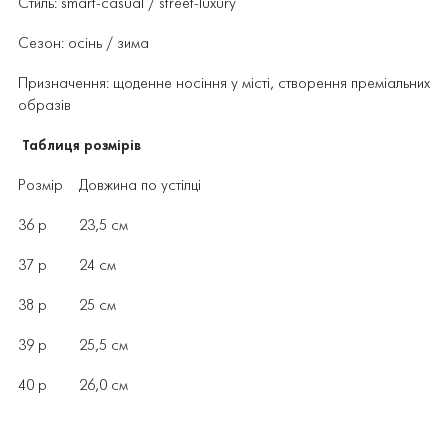
Стиль: smart-casual / street-luxury
Сезон: осінь / зима
Призначення: щоденне носіння у місті, створення преміальних
образів
Таблиця розмірів
Розмір Довжина по устілці
36 р 23,5 см
37 р 24 см
38 р 25 см
39 р 25,5 см
40 р 26,0 см