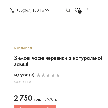
+38(067) 100 16 99
0
В наявності
Зимові чорні черевики з натуральної
замші
Відгуки: (
0
)
Код: 3110
2 750
грн.
3 970
грн.