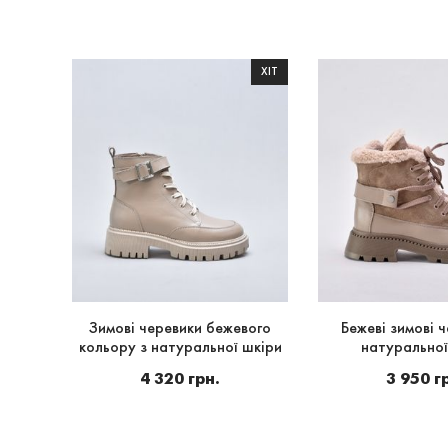
 - 35%
ХІТ
тформі
Зимові черевики бежевого
Бежеві зимові ч
тінку
кольору з натуральної шкіри
натуральної
4 320 грн.
3 950 г
рн.