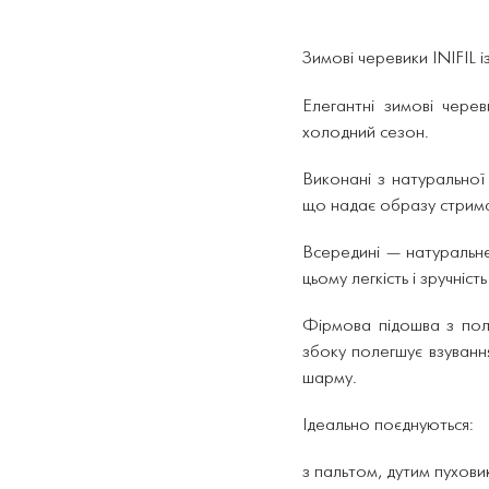
Зимові черевики INIFIL 
Елегантні зимові черев
холодний сезон.
Виконані з натуральної
що надає образу стрима
Всередині — натуральне
цьому легкість і зручніс
Фірмова підошва з полі
збоку полегшує взуванн
шарму.
Ідеально поєднуються:
з пальтом, дутим пухови