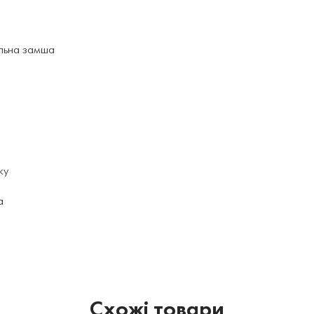
альна замша
ку
а
Схожі товари