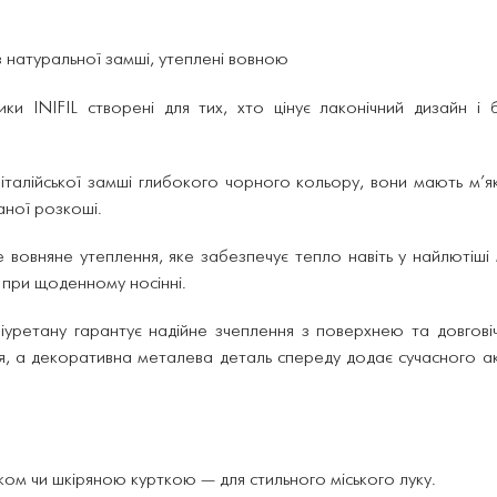
із натуральної замші, утеплені вовною
ики INIFIL створені для тих, хто цінує лаконічний дизайн 
 італійської замші глибокого чорного кольору, вони мають м’як
ної розкоші.
 вовняне утеплення, яке забезпечує тепло навіть у найлютіші
ть при щоденному носінні.
уретану гарантує надійне зчеплення з поверхнею та довговіч
я, а декоративна металева деталь спереду додає сучасного а
ком чи шкіряною курткою — для стильного міського луку.