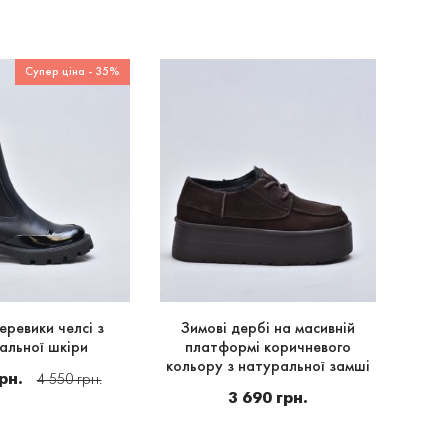
Супер ціна - 35%
еревики челсі з
Зимові дербі на масивній
З
альної шкіри
платформі коричневого
кольору з натуральної замші
рн.
4 550 грн.
3 690 грн.
2