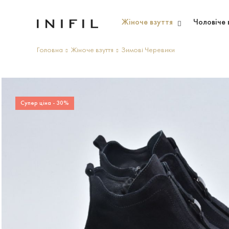
Жіноче взуття
Чоловіче 
Головна
Жіноче взуття
Зимові Черевики
Супер ціна - 30%