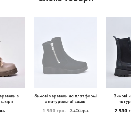
еревики з
Зимові черевики на платформі
Зимові ч
 шкіри
з натуральної замші
натур
рн.
1 950 грн.
2 950 г
3 400 грн.