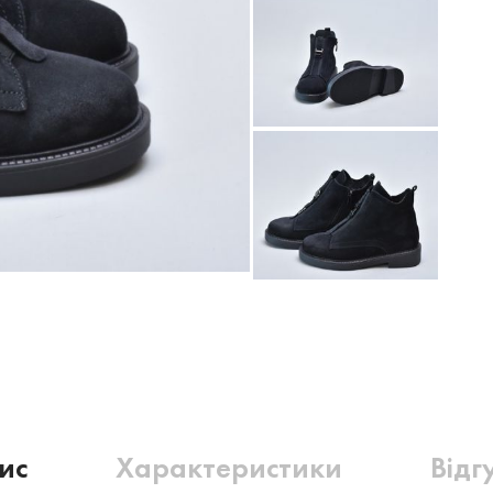
ис
Характеристики
Відг