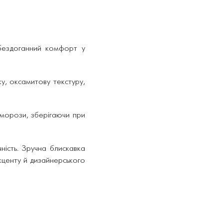
і бездоганний комфорт у
у, оксамитову текстуру,
 морози, зберігаючи при
ність. Зручна блискавка
кценту й дизайнерського