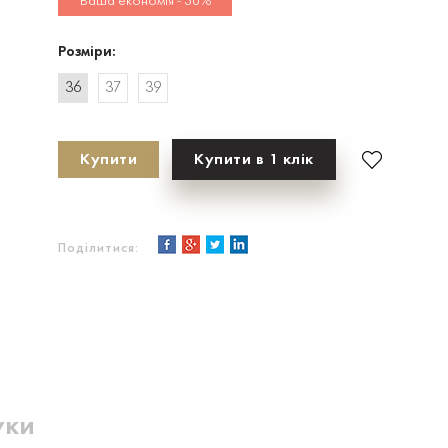
Ваша економія - 30%
Розміри:
36
37
39
Купити
Купити в 1 клік
Поділитися:
уки