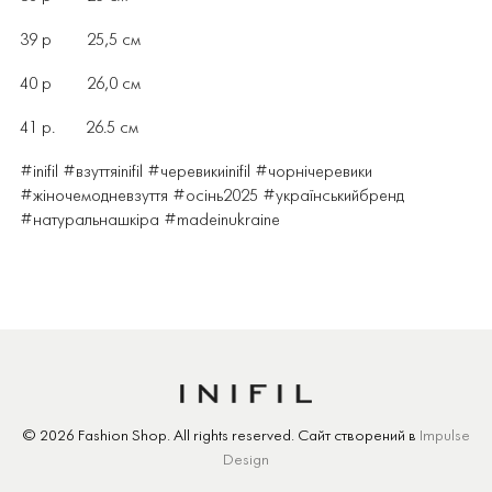
39 р 25,5 см
40 р 26,0 см
41 р.
26.5 см
#inifil #взуттяinifil #черевикиinifil #чорнічеревики
#жіночемодневзуття #осінь2025 #українськийбренд
#натуральнашкіра #madeinukraine
© 2026 Fashion Shop.
All rights reserved.
Сайт створений
в
Impulse
Design