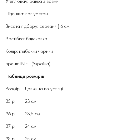
Утеплювач: байка з вовни
Підошва: поліуретан
Висота підбору: середня ( 6 см)
Застібка: блискавка
Колір: глибокий чорний
Бренд: INIFIL (Україна)
Таблиця розмірів
Розмір Довжина по устілці
35 р 23 см
36 р 23,5 см
37 р 24 см
38 р 25 см