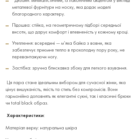
Дизайн: мінімалістичний, із лаконічним акцентом у вигляді
металевої фурнітури на носку, яка додає моделі
благородного характеру.
Підошва: стійка, на геометричному підборі середньої
висоти, що дарує комфорт і впевненість у кожному кроці.
Утеплення: всередині — м’яка байка з вовни, яка
забезпечує приємне тепло в прохолодну пору року, не
перевантажуючи ногу.
Застібка: зручна блискавка збоку для легкого взування.
Ця пара стане ідеальним вибором для сучасної жінки, яка
цінує вишуканість, якість та стиль без компромісів. Вони
гармонійно доповнять як елегантні сукні, так і класичні брюки
чи total black образ.
Характеристики
:
Матеріал верху: натуральна шкіра