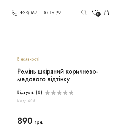
+38(067) 100 16 99
0
В наявності
Ремінь шкіряний коричнево-
медового відтінку
Відгуки: (
0
)
Код: 405
890
грн.