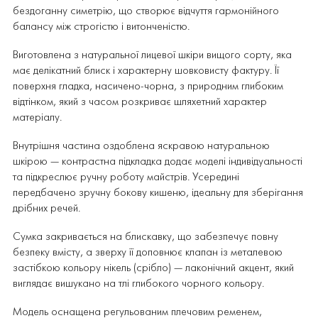
бездоганну симетрію, що створює відчуття гармонійного
балансу між строгістю і витонченістю.
Виготовлена з натуральної лицевої шкіри вищого сорту, яка
має делікатний блиск і характерну шовковисту фактуру. Її
поверхня гладка, насичено-чорна, з природним глибоким
відтінком, який з часом розкриває шляхетний характер
матеріалу.
Внутрішня частина оздоблена яскравою натуральною
шкірою — контрастна підкладка додає моделі індивідуальності
та підкреслює ручну роботу майстрів. Усередині
передбачено зручну бокову кишеню, ідеальну для зберігання
дрібних речей.
Сумка закривається на блискавку, що забезпечує повну
безпеку вмісту, а зверху її доповнює клапан із металевою
застібкою кольору нікель (срібло) — лаконічний акцент, який
виглядає вишукано на тлі глибокого чорного кольору.
Модель оснащена регульованим плечовим ременем,